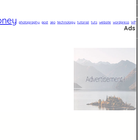
ney
photography
post
seo
technology
tutorial
tuts
website
wordpress
WP
Ads