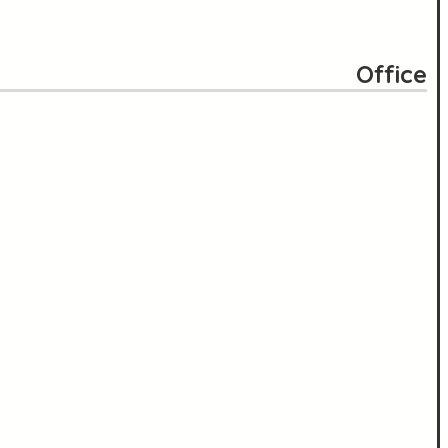
Office
121 King Street, NewYork
+1 (800) 333 44 55
info@xtracreatives.com
1 (800) 333 99 88