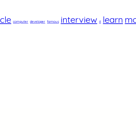
icle
interview
learn
mo
computer
developer
famous
it