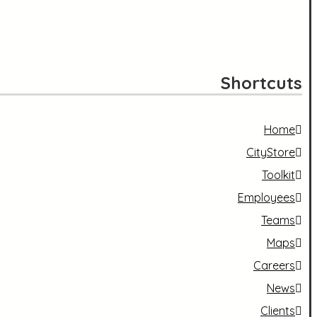
Shortcuts
Home
CityStore
Toolkit
Employees
Teams
Maps
Careers
News
Clients